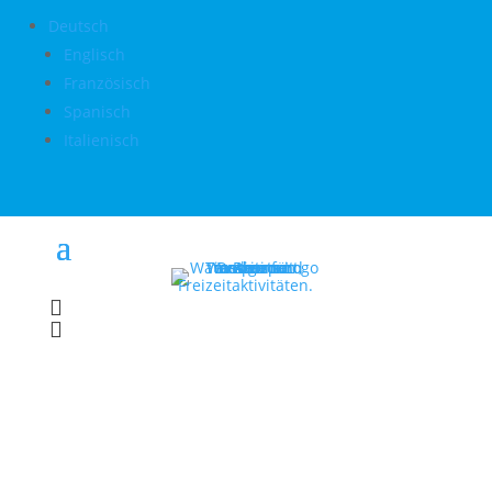
Deutsch
Englisch
Französisch
Spanisch
Italienisch

