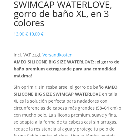
SWIMCAP WATERLOVE,
gorro de baño XL, en 3
colores
El
El
13,00
€
10,00
€
precio
precio
original
actual
era:
es:
incl. VAT
zzgl.
Versandkosten
13,00 €.
10,00 €.
AMEO SILICONE BIG SIZE WATERLOVE: ¡el gorro de
baño premium extragrande para una comodidad
máxima!
Sin oprimir, sin resbalarse: el gorro de baño
AMEO
SILICONE BIG SIZE SWIMCAP WATERLOVE
en talla
XL es la solución perfecta para nadadores con
circunferencias de cabeza más grandes (58–64 cm) o
con mucho pelo. La silicona premium, suave y fina,
se adapta a la forma de tu cabeza casi sin arrugas,
reduce la resistencia al agua y protege tu pelo de
forma fiable contra el cloro. Una auténtica ventaja