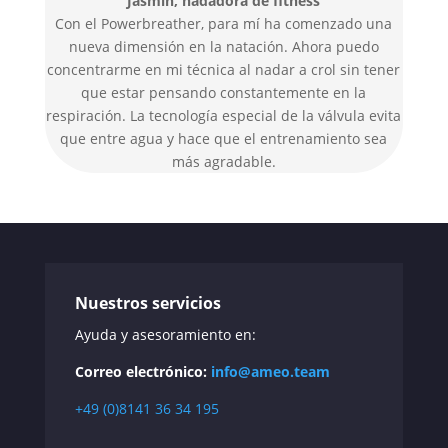
Jasmin, nadadora de fitness
Con el Powerbreather, para mí ha comenzado una
nueva dimensión en la natación. Ahora puedo
concentrarme en mi técnica al nadar a crol sin tener
que estar pensando constantemente en la
respiración. La tecnología especial de la válvula evita
que entre agua y hace que el entrenamiento sea
más agradable.
Nuestros servicios
Ayuda y asesoramiento en:
Correo electrónico:
info@ameo.team
+49 (0)8141 36 34 195