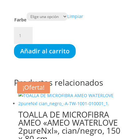
Limpiar
Farbe
AMEO
SILICONE
BIG
Añadir al carrito
SIZE
SWIMCAP
WATERLOVE,
gorro
Productos relacionados
de
¡Oferta!
¡Oferta!
baño
XL,
en
3
TOALLA DE MICROFIBRA
colores
AMEO «AMEO WATERLOVE
cantidad
2pureNxl», cian/negro, 150
x 80 cm