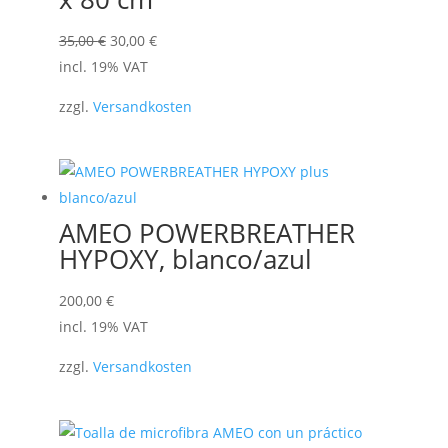
El
El
35,00
€
30,00
€
precio
precio
incl. 19% VAT
original
actual
zzgl.
Versandkosten
era:
es:
35,00 €.
30,00 €.
AMEO POWERBREATHER
HYPOXY, blanco/azul
200,00
€
incl. 19% VAT
zzgl.
Versandkosten