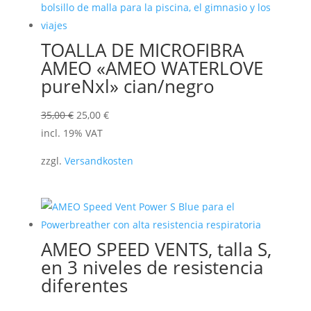
TOALLA DE MICROFIBRA
AMEO «AMEO WATERLOVE
pureNxl» cian/negro
El
El
35,00
€
25,00
€
precio
precio
incl. 19% VAT
original
actual
zzgl.
Versandkosten
era:
es:
35,00 €.
25,00 €.
AMEO SPEED VENTS, talla S,
en 3 niveles de resistencia
diferentes