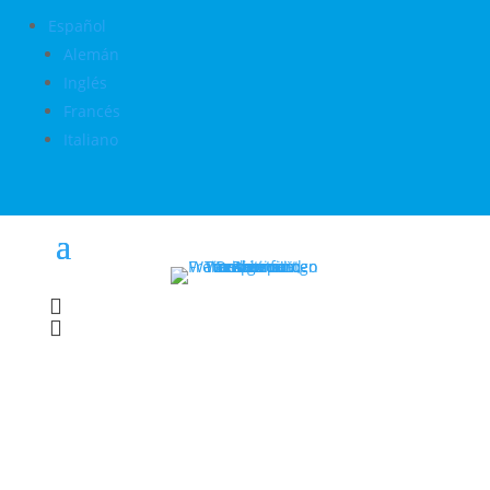
Español
Alemán
Inglés
Francés
Italiano

