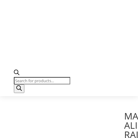
Products
search
MA
AL
RA