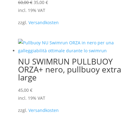
Il
Il
60,00
€
35,00
€
prezzo
prezzo
incl. 19% VAT
originale
attuale
zzgl.
Versandkosten
era:
è:
60,00 €.
35,00 €.
NU SWIMRUN PULLBUOY
ORZA+ nero, pullbuoy extra
large
45,00
€
incl. 19% VAT
zzgl.
Versandkosten