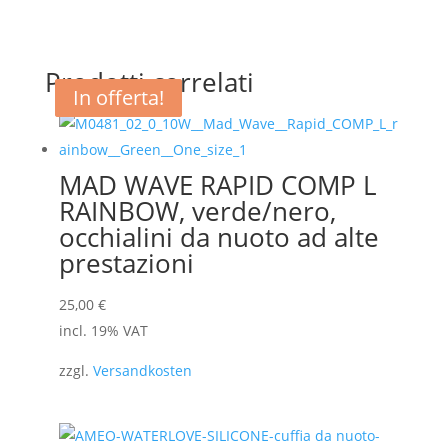
Prodotti correlati
In offerta!
In offerta!
MAD WAVE RAPID COMP L
RAINBOW, verde/nero,
occhialini da nuoto ad alte
prestazioni
25,00
€
incl. 19% VAT
zzgl.
Versandkosten