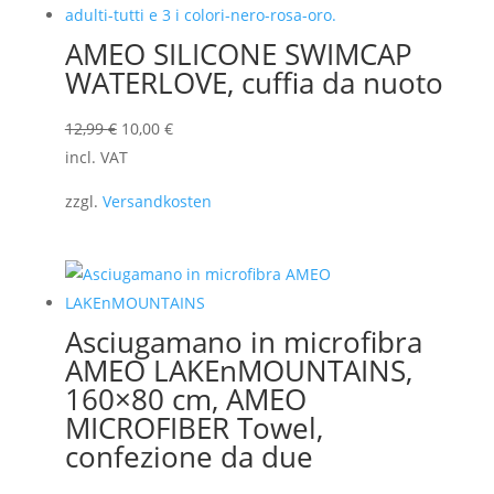
AMEO SILICONE SWIMCAP
WATERLOVE, cuffia da nuoto
Il
Il
12,99
€
10,00
€
prezzo
prezzo
incl. VAT
originale
attuale
zzgl.
Versandkosten
era:
è:
12,99 €.
10,00 €.
Asciugamano in microfibra
AMEO LAKEnMOUNTAINS,
160×80 cm, AMEO
MICROFIBER Towel,
confezione da due