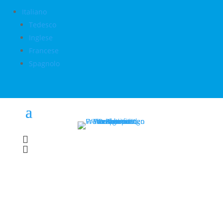
Italiano
Tedesco
Inglese
Francese
Spagnolo

