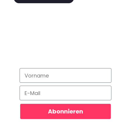
Newsletter
abonnieren!
Bleib auf dem neusten Stand und
verpasse kein Angebot!
Vorname
Email
Abonnieren