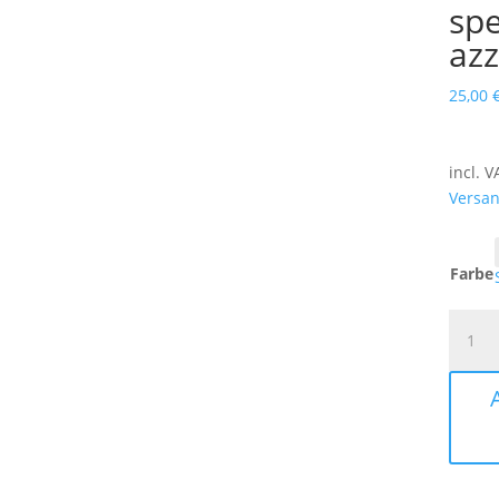
spe
az
25,00
incl. V
Versa
Farbe
MAD
WAVE
ALIEN
RAIN
specch
azzurr
quanti