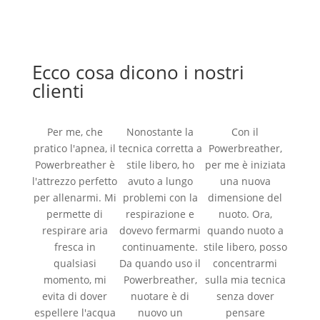
Ecco cosa dicono i nostri
clienti
Per me, che
Nonostante la
Con il
pratico l'apnea, il
tecnica corretta a
Powerbreather,
Powerbreather è
stile libero, ho
per me è iniziata
l'attrezzo perfetto
avuto a lungo
una nuova
per allenarmi. Mi
problemi con la
dimensione del
permette di
respirazione e
nuoto. Ora,
respirare aria
dovevo fermarmi
quando nuoto a
fresca in
continuamente.
stile libero, posso
qualsiasi
Da quando uso il
concentrarmi
momento, mi
Powerbreather,
sulla mia tecnica
evita di dover
nuotare è di
senza dover
espellere l'acqua
nuovo un
pensare