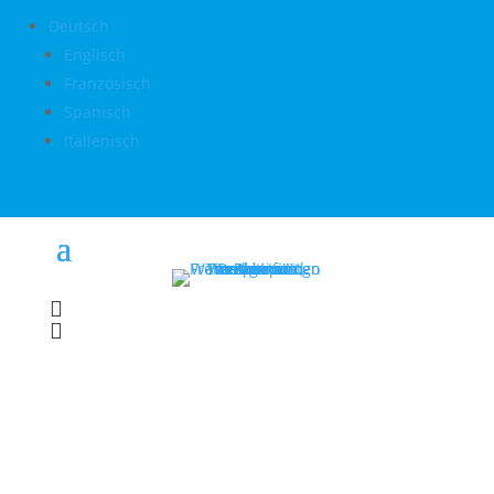
Deutsch
Englisch
Französisch
Spanisch
Italienisch

