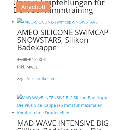
Unsere Empfehlungen für
groß
Angebot!
Menge
Dein Schwimmtraining
AMEO SILICONE SWIMCAP
SNOWSTARS, Silikon
Badekappe
Ursprünglicher
Aktueller
15,00
€
13,00
€
Preis
Preis
inkl. MwSt.
war:
ist:
zzgl.
Versandkosten
15,00 €
13,00 €.
MAD WAVE INTENSIVE BIG