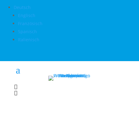
Deutsch
Englisch
Französisch
Spanisch
Italienisch

