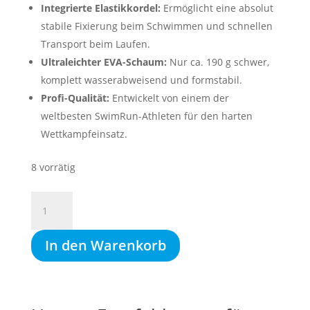
Integrierte Elastikkordel:
Ermöglicht eine absolut
stabile Fixierung beim Schwimmen und schnellen
Transport beim Laufen.
Ultraleichter EVA-Schaum:
Nur ca. 190 g schwer,
komplett wasserabweisend und formstabil.
Profi-Qualität:
Entwickelt von einem der
weltbesten SwimRun-Athleten für den harten
Wettkampfeinsatz.
8 vorrätig
NU
SWIMRUN
PULLBUOY
In den Warenkorb
ORZA+
schwarz,
Pullbuoy
extra