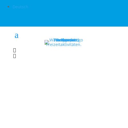
Deutsch

