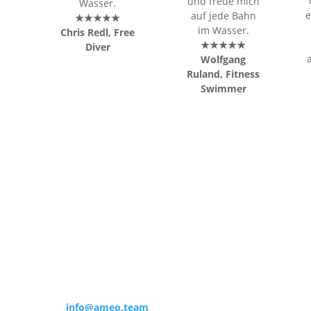
und freue mich
Wasser.
e
auf jede Bahn
★★★★★
im Wasser.
Chris Redl
, Free
★★★★★
Diver
Wolfgang
Ruland, Fitness
Swimmer
Unser Service
Unterstützung und Beratung unter:
E-Mail:
info@ameo.team