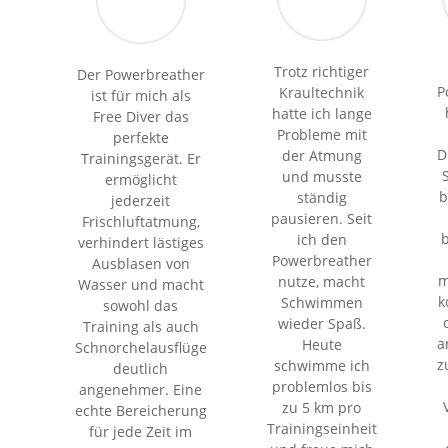
Trotz richtiger
Der Powerbreather
P
Kraultechnik
ist für mich als
hatte ich lange
Free Diver das
Probleme mit
perfekte
D
der Atmung
Trainingsgerät. Er
und musste
ermöglicht
b
ständig
jederzeit
pausieren. Seit
Frischluftatmung,
ich den
verhindert lästiges
Powerbreather
Ausblasen von
m
nutze, macht
Wasser und macht
k
Schwimmen
sowohl das
wieder Spaß.
Training als auch
a
Heute
Schnorchelausflüge
z
schwimme ich
deutlich
problemlos bis
angenehmer. Eine
zu 5 km pro
echte Bereicherung
Trainingseinheit
für jede Zeit im