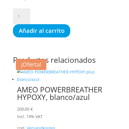
AMEO
MOUTHPIECE
SOFT
Añadir al carrito
(gris),
boquilla
extra
suave
Productos relacionados
cantidad
¡Oferta!
AMEO POWERBREATHER
HYPOXY, blanco/azul
200,00
€
incl. 19% VAT
zzgl.
Versandkosten