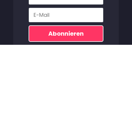
Email
Abonnieren
Derechos de autor 2026u00a9 AMEO Watersports GmbH
informe