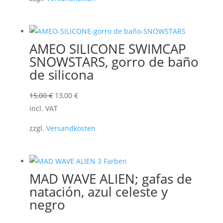
AMEO SILICONE SWIMCAP
SNOWSTARS, gorro de baño
de silicona
El
El
15,00
€
13,00
€
precio
precio
incl. VAT
original
actual
zzgl.
Versandkosten
era:
es:
15,00 €.
13,00 €.
MAD WAVE ALIEN; gafas de
natación, azul celeste y
negro