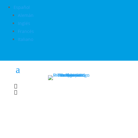
Español
Alemán
Inglés
Francés
Italiano

