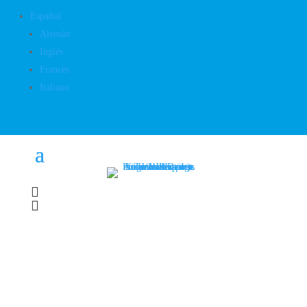
Español
Alemán
Inglés
Francés
Italiano

