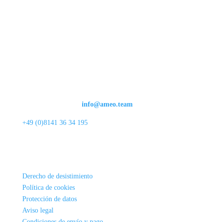
Nuestros servicios
Ayuda y asesoramiento en:
Correo electrónico:
info@ameo.team
+49 (0)8141 36 34 195
Información
Derecho de desistimiento
Política de cookies
Protección de datos
Aviso legal
Condiciones de envío y pago