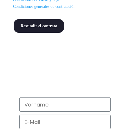
Condiciones generales de contratación
Rescindir el contrato
Newsletter
abonnieren!
Bleib auf dem neusten Stand und
verpasse kein Angebot!
Vorname
Email