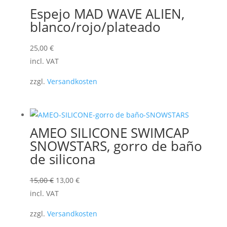
Espejo MAD WAVE ALIEN,
blanco/rojo/plateado
25,00
€
incl. VAT
zzgl.
Versandkosten
AMEO SILICONE SWIMCAP
SNOWSTARS, gorro de baño
de silicona
El
El
15,00
€
13,00
€
precio
precio
incl. VAT
original
actual
zzgl.
Versandkosten
era:
es: