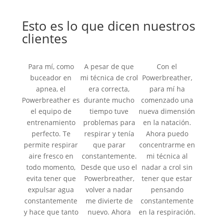
Esto es lo que dicen nuestros
clientes
Para mí, como
A pesar de que
Con el
buceador en
mi técnica de crol
Powerbreather,
apnea, el
era correcta,
para mí ha
Powerbreather es
durante mucho
comenzado una
el equipo de
tiempo tuve
nueva dimensión
entrenamiento
problemas para
en la natación.
perfecto. Te
respirar y tenía
Ahora puedo
permite respirar
que parar
concentrarme en
aire fresco en
constantemente.
mi técnica al
todo momento,
Desde que uso el
nadar a crol sin
evita tener que
Powerbreather,
tener que estar
expulsar agua
volver a nadar
pensando
constantemente
me divierte de
constantemente
y hace que tanto
nuevo. Ahora
en la respiración.