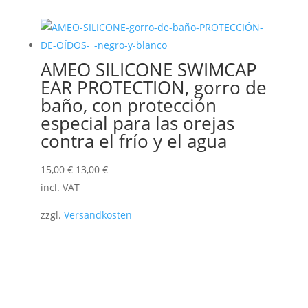
15,00 €.
13,00 €.
AMEO SILICONE SWIMCAP
EAR PROTECTION, gorro de
baño, con protección
especial para las orejas
contra el frío y el agua
El
El
15,00
€
13,00
€
precio
precio
incl. VAT
original
actual
zzgl.
Versandkosten
era:
es:
15,00 €.
13,00 €.