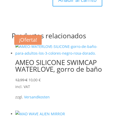
natación,
boya
de
seguridad,
boya
Productos relacionados
flotante
¡Oferta!
¡Oferta!
¡Oferta!
cantidad
AMEO SILICONE SWIMCAP
WATERLOVE, gorro de baño
El
El
12,99
€
10,00
€
precio
precio
incl. VAT
original
actual
zzgl.
Versandkosten
era:
es:
12,99 €.
10,00 €.