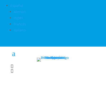
Español
Alemán
Inglés
Francés
Italiano

