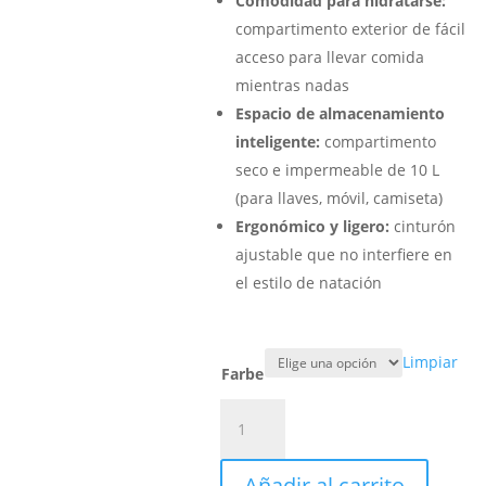
Comodidad para hidratarse:
compartimento exterior de fácil
acceso para llevar comida
mientras nadas
Espacio de almacenamiento
inteligente:
compartimento
seco e impermeable de 10 L
(para llaves, móvil, camiseta)
Ergonómico y ligero:
cinturón
ajustable que no interfiere en
el estilo de natación
Limpiar
Farbe
BUDDYSWIM
HYDRASTATION,
boya
Añadir al carrito
de