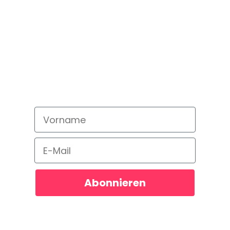
Newsletter
abonnieren!
Bleib auf dem neusten Stand und
verpasse kein Angebot!
Vorname
Email
Abonnieren