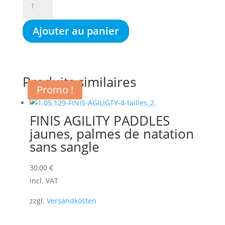
de
MAD
Ajouter au panier
WAVE
FLOW,
planche
de
Produits similaires
nage,
Promo !
Pullkick,
FINIS AGILITY PADDLES
jaunes, palmes de natation
sans sangle
30,00
€
incl. VAT
zzgl.
Versandkosten