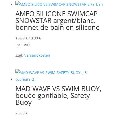
AMEO SILICONE SWIMCAP
SNOWSTAR argent/blanc,
bonnet de bain en silicone
Le
Le
15,00
€
13,00
€
prix
prix
incl. VAT
initial
actuel
zzgl.
Versandkosten
était :
est :
15,00 €.
13,00 €.
MAD WAVE VS SWIM BUOY,
bouée gonflable, Safety
Buoy
20,00
€