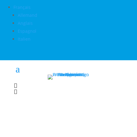
Français
Allemand
Anglais
Espagnol
Italien

