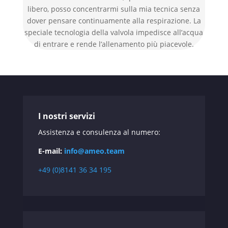
libero, posso concentrarmi sulla mia tecnica senza
dover pensare continuamente alla respirazione. La
speciale tecnologia della valvola impedisce all’acqua
di entrare e rende l’allenamento più piacevole.
I nostri servizi
Assistenza e consulenza al numero:
E-mail:
info@ameo.team
+49 (0)8141 36 34 195