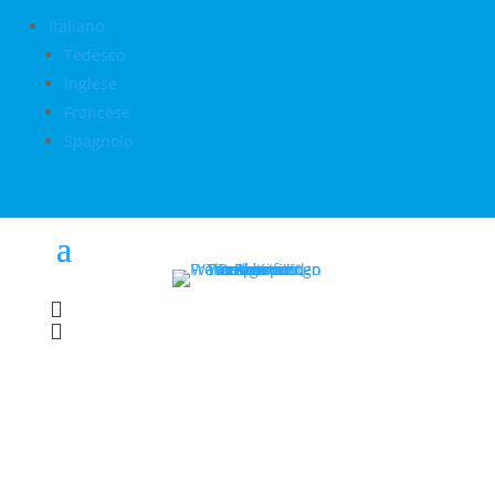
Italiano
Tedesco
Inglese
Francese
Spagnolo

