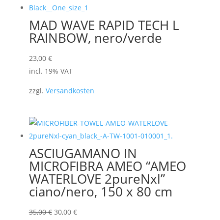
MAD WAVE RAPID TECH L
RAINBOW, nero/verde
23,00
€
incl. 19% VAT
zzgl.
Versandkosten
ASCIUGAMANO IN
MICROFIBRA AMEO “AMEO
WATERLOVE 2pureNxl”
ciano/nero, 150 x 80 cm
Il
Il
35,00
€
30,00
€