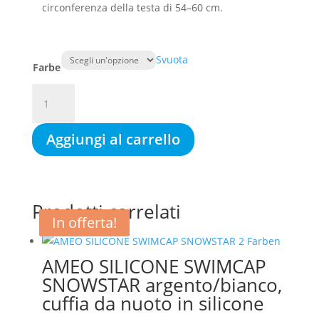
circonferenza della testa di 54–60 cm.
Svuota
Farbe
AMEO
SILICONE
SWIMCAP
Aggiungi al carrello
EAR
PROTECTION,
cuffia
da
Prodotti correlati
nuoto,
In offerta!
In offerta!
con
protezione
speciale
AMEO SILICONE SWIMCAP
per
SNOWSTAR argento/bianco,
le
cuffia da nuoto in silicone
orecchie