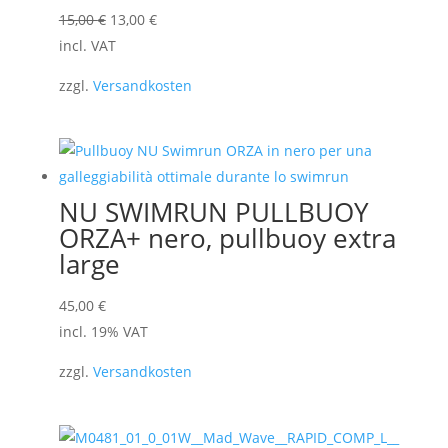
contro
Il
Il
15,00
€
13,00
€
il
prezzo
prezzo
incl. VAT
freddo
originale
attuale
e
zzgl.
Versandkosten
l'acqua
era:
è:
quantità
15,00 €.
13,00 €.
NU SWIMRUN PULLBUOY
ORZA+ nero, pullbuoy extra
large
45,00
€
incl. 19% VAT
zzgl.
Versandkosten