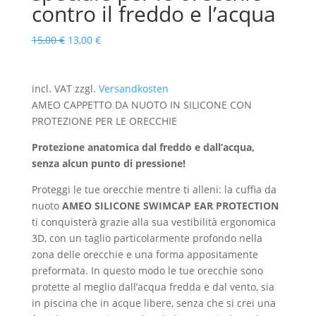
contro il freddo e l’acqua
Il
Il
15,00
€
13,00
€
prezzo
prezzo
originale
attuale
era:
è:
incl. VAT
zzgl.
Versandkosten
15,00 €.
13,00 €.
AMEO CAPPETTO DA NUOTO IN SILICONE CON
PROTEZIONE PER LE ORECCHIE
Protezione anatomica dal freddo e dall’acqua,
senza alcun punto di pressione!
Proteggi le tue orecchie mentre ti alleni: la cuffia da
nuoto
AMEO SILICONE SWIMCAP EAR PROTECTION
ti conquisterà grazie alla sua vestibilità ergonomica
3D, con un taglio particolarmente profondo nella
zona delle orecchie e una forma appositamente
preformata. In questo modo le tue orecchie sono
protette al meglio dall’acqua fredda e dal vento, sia
in piscina che in acque libere, senza che si crei una