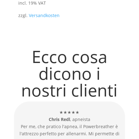
prezzo
prezzo
incl. 19% VAT
originale
attuale
zzgl.
Versandkosten
era:
è:
35,00 €.
30,00 €.
Ecco cosa
dicono i
nostri clienti
★★★★★
Chris Redl
, apneista
Per me, che pratico l'apnea, il Powerbreather è
l'attrezzo perfetto per allenarmi. Mi permette di