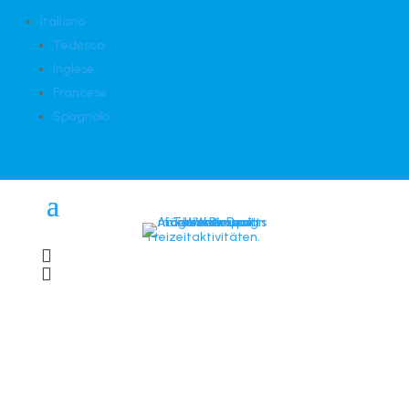
Italiano
Tedesco
Inglese
Francese
Spagnolo

