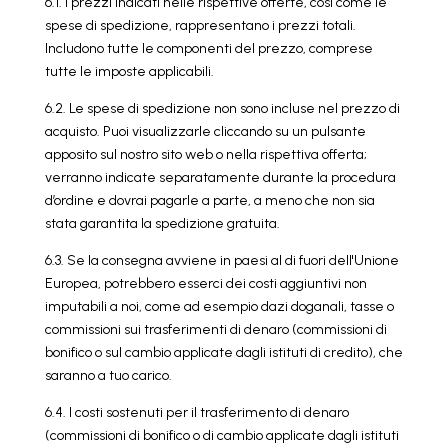
6.1. I prezzi indicati nelle rispettive offerte, così come le
spese di spedizione, rappresentano i prezzi totali.
Includono tutte le componenti del prezzo, comprese
tutte le imposte applicabili.
6.2. Le spese di spedizione non sono incluse nel prezzo di
acquisto. Puoi visualizzarle cliccando su un pulsante
apposito sul nostro sito web o nella rispettiva offerta;
verranno indicate separatamente durante la procedura
d’ordine e dovrai pagarle a parte, a meno che non sia
stata garantita la spedizione gratuita.
6.3. Se la consegna avviene in paesi al di fuori dell'Unione
Europea, potrebbero esserci dei costi aggiuntivi non
imputabili a noi, come ad esempio dazi doganali, tasse o
commissioni sui trasferimenti di denaro (commissioni di
bonifico o sul cambio applicate dagli istituti di credito), che
saranno a tuo carico.
6.4. I costi sostenuti per il trasferimento di denaro
(commissioni di bonifico o di cambio applicate dagli istituti