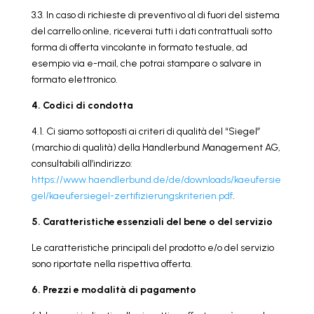
3.3. In caso di richieste di preventivo al di fuori del sistema
del carrello online, riceverai tutti i dati contrattuali sotto
forma di offerta vincolante in formato testuale, ad
esempio via e-mail, che potrai stampare o salvare in
formato elettronico.
4. Codici di condotta
4.1. Ci siamo sottoposti ai criteri di qualità del “Siegel”
(marchio di qualità) della Händlerbund Management AG,
consultabili all’indirizzo:
https://www.haendlerbund.de/de/downloads/kaeufersie
gel/kaeufersiegel-zertifizierungskriterien.pdf
.
5. Caratteristiche essenziali del bene o del servizio
Le caratteristiche principali del prodotto e/o del servizio
sono riportate nella rispettiva offerta.
6. Prezzi e modalità di pagamento