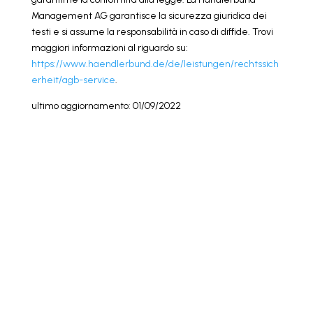
Management AG garantisce la sicurezza giuridica dei
testi e si assume la responsabilità in caso di diffide. Trovi
maggiori informazioni al riguardo su:
https://www.haendlerbund.de/de/leistungen/rechtssich
erheit/agb-service
.
ultimo aggiornamento: 01/09/2022
I nostri servizi
Assistenza e consulenza al numero: