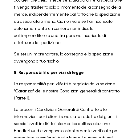
accidentale della merce venduta durante la spedizione
ti venga trasferito solo al momento della consegna della
merce, indipendentemente dal fatto che la spedizione
sia assicurata o meno. Ciò non vale se hai incaricato
autonomamente un corriere non indicato
dall’imprenditore o un’altra persona incaricata di
effettuare la spedizione.
Se sei un imprenditore, la consegna e la spedizione
avvengono a tuo rischio.
8. Responsabilità per vizi di legge
La responsabilità per i difetti è regolata dalla sezione
"Garanzia" delle nostre Condizioni generali di contratto
(Parte I).
Le presenti Condizioni Generali di Contratto e le
informazioni per i clienti sono state redatte dai giuristi
specializzati in diritto informatico dell’associazione
Händlerbund e vengono costantemente verificate per
garantirne la conformità alla legge. La Händlerbund