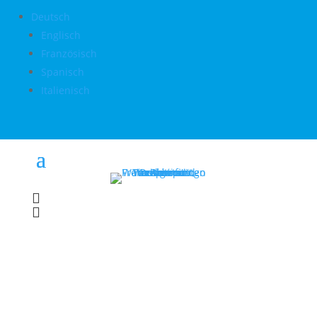
Deutsch
Englisch
Französisch
Spanisch
Italienisch

