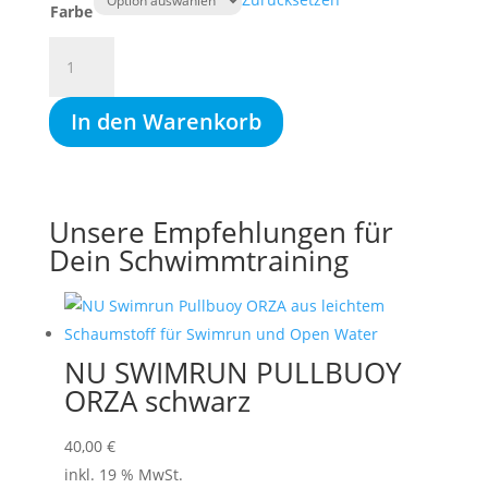
Farbe
MAD
WAVE
ALIEN
In den Warenkorb
mirror,
Die
verspiegelte
Performance-
Unsere Empfehlungen für
&
Racing-
Dein Schwimmtraining
Brille
für
Dich
Menge
NU SWIMRUN PULLBUOY
ORZA schwarz
40,00
€
inkl. 19 % MwSt.