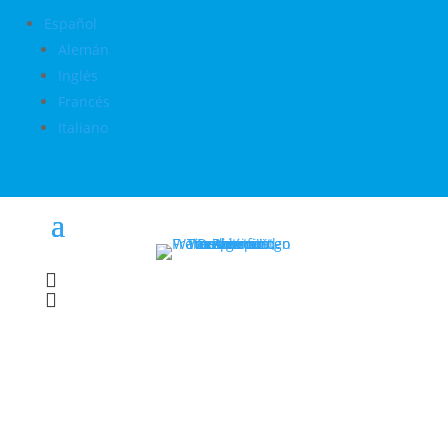
Español
Alemán
Inglés
Francés
Italiano

