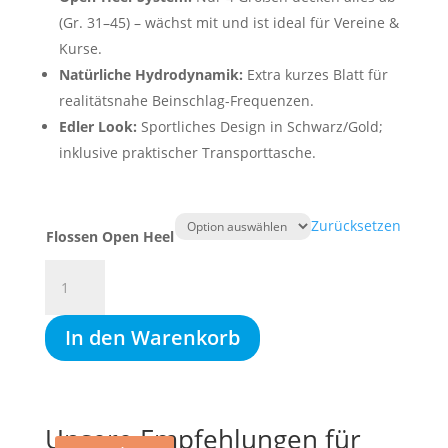
(Gr. 31–45) – wächst mit und ist ideal für Vereine &
Kurse.
Natürliche Hydrodynamik:
Extra kurzes Blatt für
realitätsnahe Beinschlag-Frequenzen.
Edler Look:
Sportliches Design in Schwarz/Gold;
inklusive praktischer Transporttasche.
Zurücksetzen
Flossen Open Heel
MAD
WAVE
OPEN
In den Warenkorb
HEEL
TRAINING
FINS,
Silikon-
Unsere Empfehlungen für
Kurzflosse