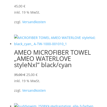
45,00
€
inkl. 19 % MwSt.
zzgl.
Versandkosten
AMEO MICROFIBER TOWEL
„AMEO WATERLOVE
styleNxl“ black/cyan
Ursprünglicher
Aktueller
35,00
€
25,00
€
Preis
Preis
inkl. 19 % MwSt.
war:
ist:
zzgl.
Versandkosten
35,00 €
25,00 €.