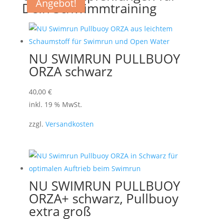
Angebot!
Menge
Dein Schwimmtraining
NU SWIMRUN PULLBUOY
ORZA schwarz
40,00
€
inkl. 19 % MwSt.
zzgl.
Versandkosten
NU SWIMRUN PULLBUOY
ORZA+ schwarz, Pullbuoy
extra groß