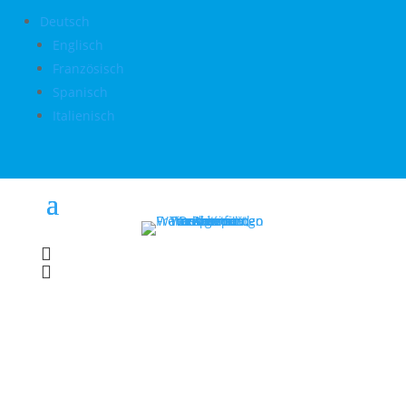
Deutsch
Englisch
Französisch
Spanisch
Italienisch

