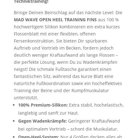
Techniktraining!
Bringe Deinen Beinschlag auf das nächste Level: Die
MAD WAVE OPEN HEEL TRAINING FINS
aus 100 %
hochwertigem Silikon kombinieren ein extra kurzes
Flossenblatt mit einer flexiblen, offenen
Fersenkonstruktion. Sie bieten Dir spürbaren
Auftrieb und Vortrieb im Becken, fordern jedoch
deutlich weniger Kraftaufwand als lange Flossen –
die perfekte Lösung, wenn Du zu Wadenkrämpfen
neigst! Die schmale Fußtasche garantiert einen
fantastischen Sitz, während das kurze Blatt eine
natürliche Fußkoordination sowie ein hocheffektives
Training der Beine und der Rumpfmuskulatur
unterstützt.
100% Premium-Silikon:
Extra stabil, hochelastisch,
langlebig und sanft zur Haut.
Gegen Wadenkrämpfe:
Geringerer Kraftaufwand
bei optimalem Vortrieb – schont die Muskulatur.
Open-Heel-System:
Nur 4 Größen decken alles ab