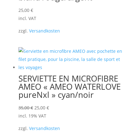
25,00
€
incl. VAT
zzgl.
Versandkosten
SERVIETTE EN MICROFIBRE
AMEO « AMEO WATERLOVE
pureNxl » cyan/noir
Le
Le
35,00
€
25,00
€
prix
prix
incl. 19% VAT
initial
actuel
zzgl.
Versandkosten
était :
est :
35,00 €.
25,00 €.