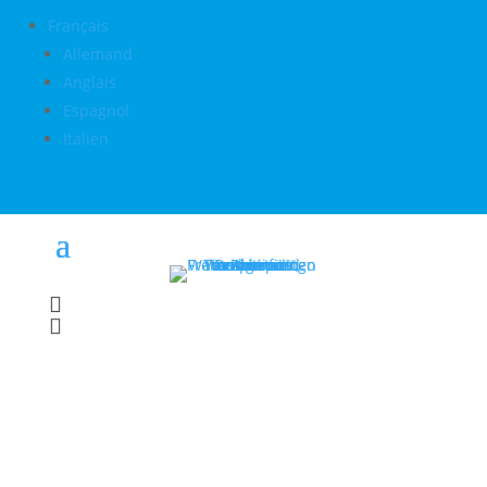
Français
Allemand
Anglais
Espagnol
Italien

