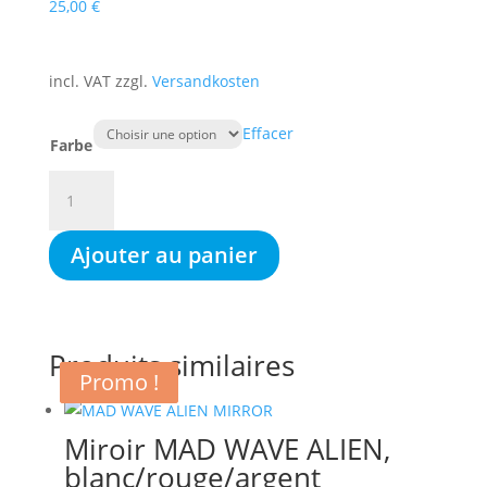
25,00
€
incl. VAT
zzgl.
Versandkosten
Effacer
Farbe
quantité
de
MAD
Ajouter au panier
WAVE
ALIEN
RAINBOW
miroir,
Produits similaires
azur
Promo !
Promo !
Miroir MAD WAVE ALIEN,
blanc/rouge/argent