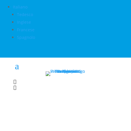
Italiano
Tedesco
Inglese
Francese
Spagnolo

