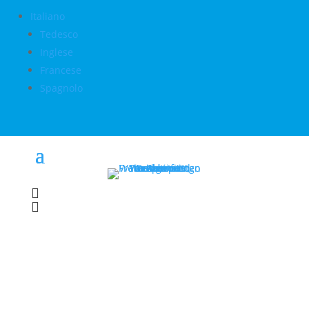
Italiano
Tedesco
Inglese
Francese
Spagnolo

