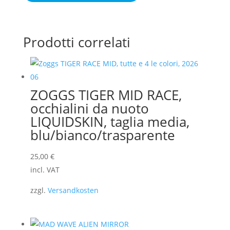
L,
nero/verde
quantità
Prodotti correlati
ZOGGS TIGER MID RACE,
occhialini da nuoto
LIQUIDSKIN, taglia media,
blu/bianco/trasparente
25,00
€
incl. VAT
zzgl.
Versandkosten