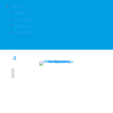
Deutsch
Englisch
Französisch
Spanisch
Italienisch

