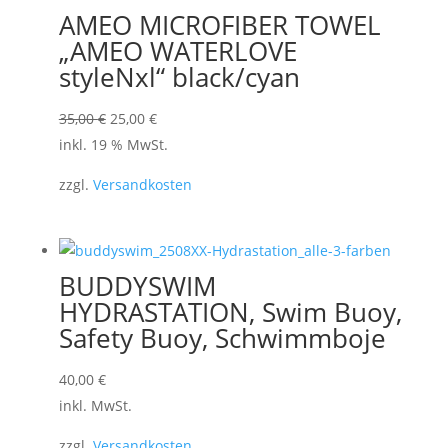
AMEO MICROFIBER TOWEL
„AMEO WATERLOVE
styleNxl“ black/cyan
Ursprünglicher
Aktueller
35,00
€
25,00
€
Preis
Preis
inkl. 19 % MwSt.
war:
ist:
zzgl.
Versandkosten
35,00 €
25,00 €.
BUDDYSWIM
HYDRASTATION, Swim Buoy,
Safety Buoy, Schwimmboje
40,00
€
inkl. MwSt.
zzgl.
Versandkosten