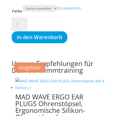
Zurücksetzen
Farbe
MAD
WAVE
ALIEN
In den Warenkorb
RAINBOW
Schwimmbrille
Menge
Unsere Empfehlungen für
Angebot!
Dein Schwimmtraining
MAD WAVE ERGO EAR
PLUGS Ohrenstöpsel,
Ergonomische Silikon-